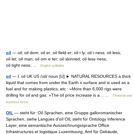
oil
— oil; oil·dom; oil·er; oil·field·er; oil·i·ly; oil·i·ness; oil·less;
oil·let; oil·man; oil·om·e·ter; oil·skinned; oil·less·ness;
oil·tight·ness; …
English syllables
oil
— Ⅰ. oil UK US /ɔɪl/ noun [U] ► NATURAL RESOURCES a thick
liquid that comes from under the Earth s surface and is used as a
fuel and for making plastics, etc.: »More than 6,000 rigs were
drilling for oil and gas. »The oil price increase is a… …
Financial and
business terms
OIL
— steht für: Oïl Sprachen, eine Gruppe galloromanischer
Sprachen, siehe Langues d’oïl OIL steht für Ontology Inference
Layer, eine semantische Auszeichnungssprache Office
Infrastructures et logistique Luxembourg, Amt für Gebäude,