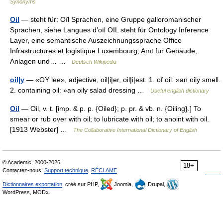
Synonyms
Oil
— steht für: Oïl Sprachen, eine Gruppe galloromanischer
Sprachen, siehe Langues d’oïl OIL steht für Ontology Inference
Layer, eine semantische Auszeichnungssprache Office
Infrastructures et logistique Luxembourg, Amt für Gebäude,
Anlagen und… …
Deutsch Wikipedia
oil|y
— «OY lee», adjective, oil|i|er, oil|i|est. 1. of oil: »an oily smell.
2. containing oil: »an oily salad dressing …
Useful english dictionary
Oil
— Oil, v. t. [imp. & p. p. {Oiled}; p. pr. & vb. n. {Oiling}.] To
smear or rub over with oil; to lubricate with oil; to anoint with oil.
[1913 Webster] …
The Collaborative International Dictionary of English
© Academic, 2000-2026
18+
Contactez-nous:
Support technique
,
RÉCLAME
Dictionnaires exportation
, créé sur PHP,
Joomla,
Drupal,
WordPress, MODx.