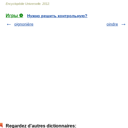
Encyclopédie Universelle
.
2012
.
Игры ⚽
Нужно решить контрольную?
oignonière
oindre
Regardez d'autres dictionnaires: