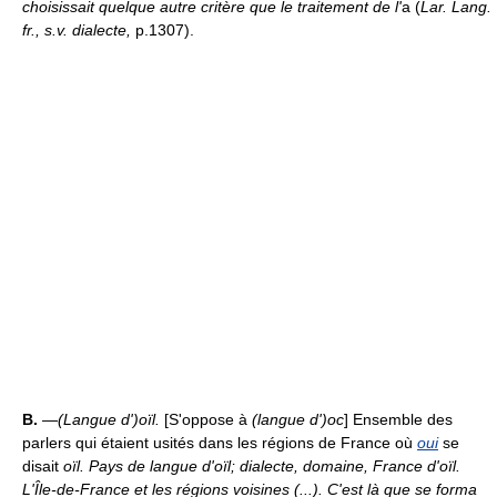
choisissait quelque autre critère que le traitement de l'
a (
Lar. Lang.
fr., s.v. dialecte,
p.1307).
B.
—
(Langue d')oïl.
[S'oppose à
(langue d')oc
] Ensemble des
parlers qui étaient usités dans les régions de France où
oui
se
disait
oïl.
Pays de langue d'oïl; dialecte, domaine, France d'oïl.
L'Île-de-France et les régions voisines (...). C'est là que se forma