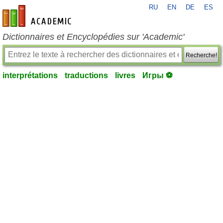
RU
EN
DE
ES
fr-academic.com
Dictionnaires et Encyclopédies sur 'Academic'
Recherche!
interprétations
traductions
livres
Игры ⚽