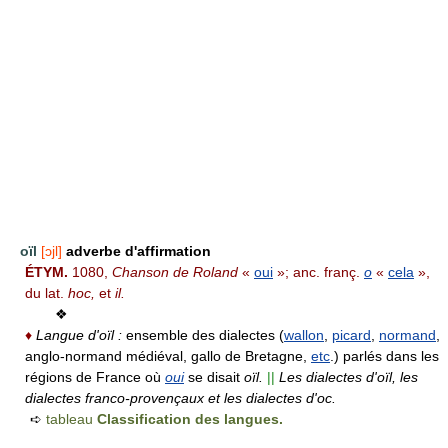
oïl
[ɔjl]
adverbe d'affirmation
ÉTYM.
1080,
Chanson de Roland
«
oui
»; anc. franç.
o
«
cela
»,
du lat.
hoc,
et
il.
❖
♦
Langue d'oïl :
ensemble des dialectes (
wallon
,
picard
,
normand
,
anglo-normand médiéval, gallo de Bretagne,
etc
.) parlés dans les
régions de France où
oui
se disait
oïl.
||
Les dialectes d'oïl, les
dialectes franco-provençaux et les dialectes d'oc.
➪
tableau
Classification des langues.