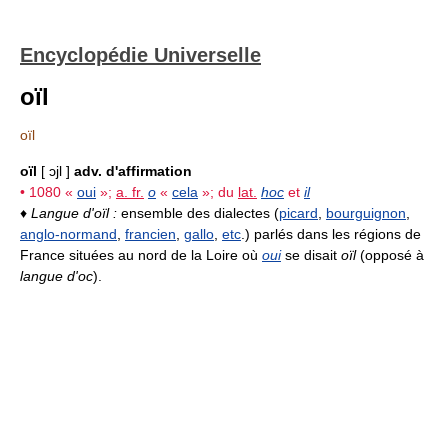
Encyclopédie Universelle
oïl
oïl
oïl
[ ɔjl ]
adv. d'affirmation
• 1080 «
oui
»;
a. fr.
o
«
cela
»; du
lat.
hoc
et
il
♦
Langue d'oïl :
ensemble des dialectes (
picard
,
bourguignon
,
anglo-normand
,
francien
,
gallo
,
etc
.) parlés dans les régions de
France situées au nord de la Loire où
oui
se disait
oïl
(opposé à
langue d'oc
).