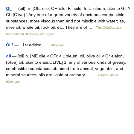
Oil
— (oil), n. [OE. oile, OF. oile, F. huile, fr. L. oleum; akin to Gr. ?.
Cf. {Olive}.] Any one of a great variety of unctuous combustible
substances, more viscous than and not miscible with water; as,
olive oil, whale oil, rock oil, etc. They are of …
The Collaborative
International Dictionary of English
Oil!
— 1st edition …
Wikipedia
oil
— [oil] n. [ME oile < OFr < L oleum, oil, olive oil < Gr elaion,
(olive) oil, akin to elaia,OLIVE] 1. any of various kinds of greasy,
combustible substances obtained from animal, vegetable, and
mineral sources: oils are liquid at ordinary… …
English World
dictionary