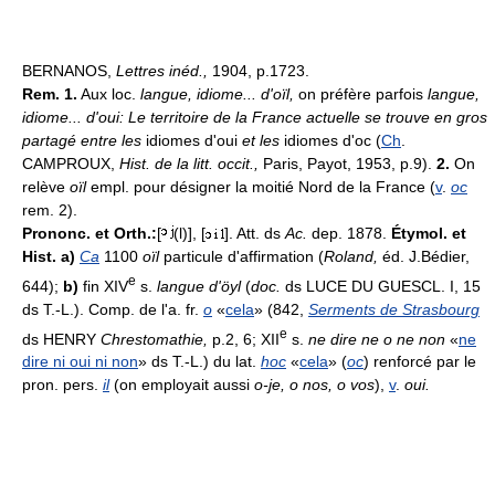
BERNANOS,
Lettres inéd.,
1904, p.1723.
Rem. 1.
Aux loc.
langue, idiome... d'oïl,
on préfère parfois
langue,
idiome... d'oui: Le territoire de la France actuelle se trouve en gros
partagé entre les
idiomes d'oui
et les
idiomes d'oc (
Ch
.
CAMPROUX,
Hist. de la litt. occit.,
Paris, Payot, 1953, p.9).
2.
On
relève
oïl
empl. pour désigner la moitié Nord de la France (
v
.
oc
rem. 2).
Prononc. et Orth.:
[
(l)], [
]. Att. ds
Ac.
dep. 1878.
Étymol. et
Hist. a)
Ca
1100
oïl
particule d'affirmation (
Roland,
éd. J.Bédier,
e
644);
b)
fin XIV
s.
langue d'öyl
(
doc.
ds LUCE DU GUESCL. I, 15
ds T.-L.). Comp. de l'a. fr.
o
«
cela
» (842,
Serments de Strasbourg
e
ds HENRY
Chrestomathie,
p.2, 6; XII
s.
ne dire ne o ne non
«
ne
dire ni oui ni non
» ds T.-L.) du lat.
hoc
«
cela
» (
oc
) renforcé par le
pron. pers.
il
(on employait aussi
o-je, o nos, o vos
),
v
.
oui.