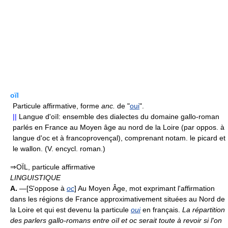
oïl
Particule affirmative, forme
anc.
de "
oui
".
||
Langue d'oïl: ensemble des dialectes du domaine gallo-roman
parlés en France au Moyen âge au nord de la Loire (par oppos. à
langue d'oc et à francoprovençal), comprenant notam. le picard et
le wallon. (V. encycl. roman.)
⇒OÏL, particule affirmative
LINGUISTIQUE
A.
—[S'oppose à
oc
] Au Moyen Âge, mot exprimant l'affirmation
dans les régions de France approximativement situées au Nord de
la Loire et qui est devenu la particule
oui
en français.
La répartition
des parlers gallo-romans entre oïl et oc serait toute à revoir si l'on